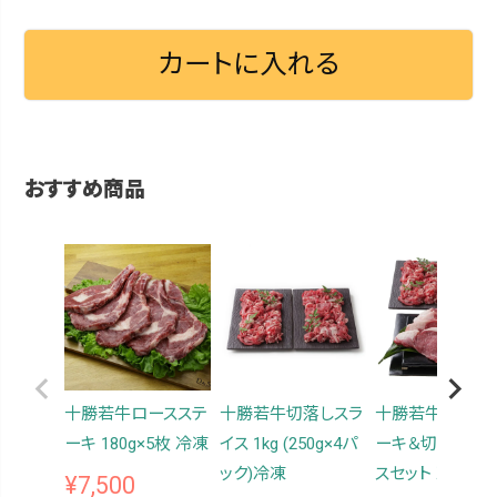
カートに入れる
おすすめ商品
十勝若牛ロースステ
十勝若牛切落しスラ
十勝若牛ロース
ーキ 180g×5枚 冷凍
イス 1kg (250g×4パ
ーキ＆切落しスラ
ック)冷凍
スセット 冷凍
¥
7,500