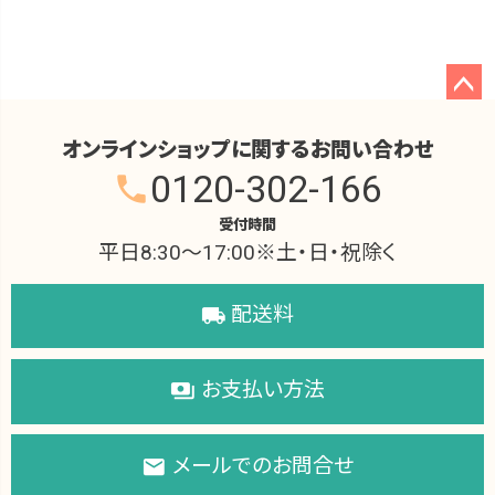
ペー
ジト
オンラインショップに関するお問い合わせ
ップ
0120-302-166
phone
へ
受付時間
平日8:30～17:00※土・日・祝除く
配送料
local_shipping
お支払い方法
payments
メールでのお問合せ
local_post_office