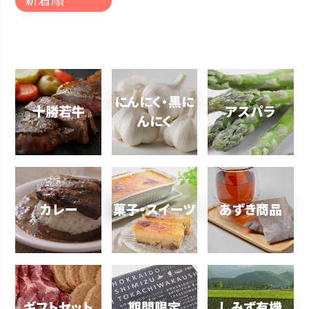
新着順
にんにく・黒に
十勝若牛
アスパラ
んにく
カレー
菓子・スイーツ
あずき商品
ギフトセット
期間限定
しみず有機