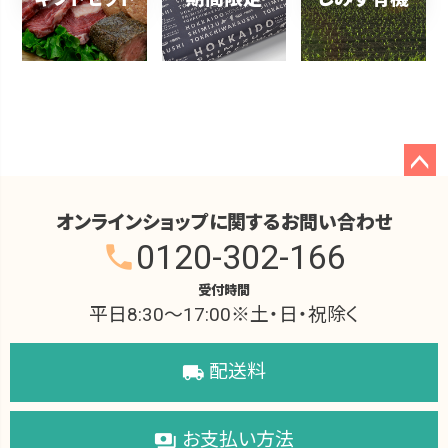
ペー
ジト
オンラインショップに関するお問い合わせ
ップ
0120-302-166
phone
へ
受付時間
平日8:30～17:00※土・日・祝除く
配送料
local_shipping
お支払い方法
payments