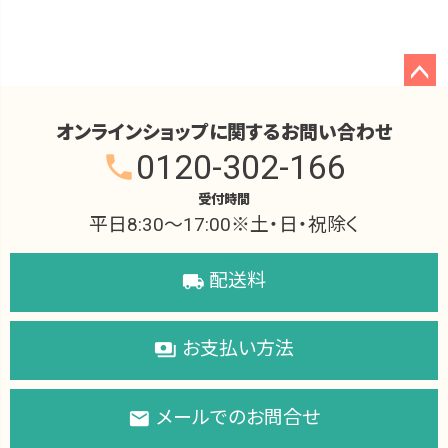
ペー
ジト
オンラインショップに関するお問い合わせ
ップ
0120-302-166
phone
へ
受付時間
平日8:30～17:00※土・日・祝除く
配送料
local_shipping
お支払い方法
payments
メールでのお問合せ
local_post_office