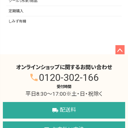
クール（冷凍）商品
定期購入
しみず有機
ペー
ジト
オンラインショップに関するお問い合わせ
ップ
0120-302-166
phone
へ
受付時間
平日8:30～17:00※土・日・祝除く
配送料
local_shipping