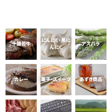
にんにく・黒に
十勝若牛
アスパラ
んにく
カレー
菓子・スイーツ
あずき商品