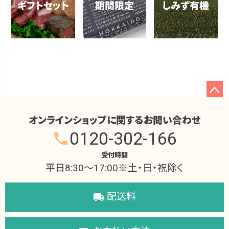
ギフトセット
期間限定
しみず有機
ペー
ジト
オンラインショップに関するお問い合わせ
ップ
0120-302-166
phone
へ
受付時間
平日8:30～17:00※土・日・祝除く
配送料
local_shipping